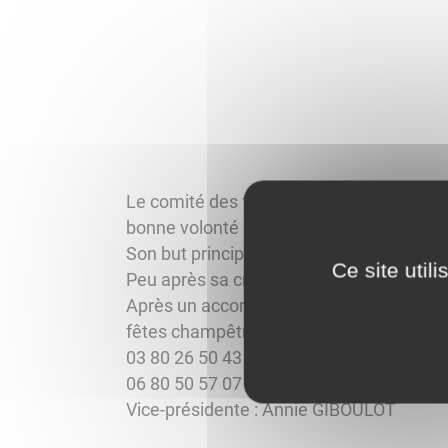
Le comité des fêtes de Corberon a vu le j
bonne volonté et son envie de participer
Son but principal est de proposer des ac
Ce site util
Peu après sa création, il a participé trè
Après un accord passé avec la municipalité
fêtes champêtres en contre partie de so
03 80 26 50 43
06 80 50 57 07
Vice-présidente : Annie GIBOULOT