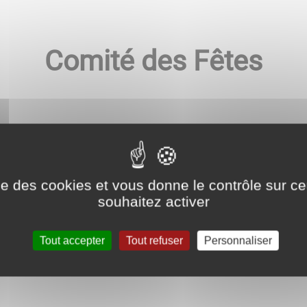
Comité des Fêtes
our en 1983 ; pour être membre actif aucune cotisation n’
 à l’animation de la commune.
tivités permettant de favoriser les rencontres entre les 
ise des cookies et vous donne le contrôle sur 
s activement à la restauration de la salle des fêtes et au
souhaitez activer
, le lavoir, sauvé de la ruine par le comité, est utilisé p
n entretien
Présidente: Brigitte BRYSSERINCKX
Tout accepter
Tout refuser
Personnaliser