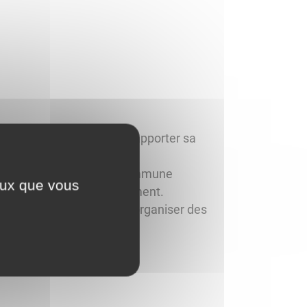
est demandée, il suffit d’apporter sa
habitants et d’animer la commune
ceux que vous
 financement de son équipement.
our stoker son matériel et organiser des