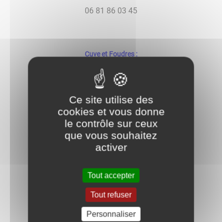
06 81 86 03 45
Cuve et Foudres :
SARL Marc GRENIER
Route de Villy le Moutiers
Ce site utilise des
cookies et vous donne
03 80 26 67 76
le contrôle sur ceux
que vous souhaitez
www.marc-grenier.com
activer
Tout accepter
Couverture-Zinguerie :
Tout refuser
Kévin FAIVRE
Personnaliser