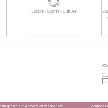
Loisirs - Sports - Culture
As
S'i
L
ent général sur la protection des données
Mentions L