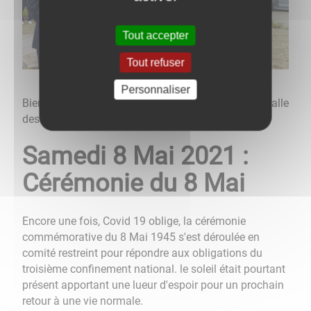
Tout accepter
Tout refuser
Personnaliser
Bien sûr, un verre de l'amitié a été partagé dans la salle
des fêtes à la suite de la cérémonie.
Samedi 8 Mai 2021 :
Cérémonie du 8 Mai
Encore une fois, Covid 19 oblige, la cérémonie
commémorative du 8 Mai 1945 s'est déroulée en
comité restreint pour répondre aux obligations du
troisième confinement national. le soleil était pourtant
présent apportant une lueur d'espoir pour un prochain
retour à une vie normale.