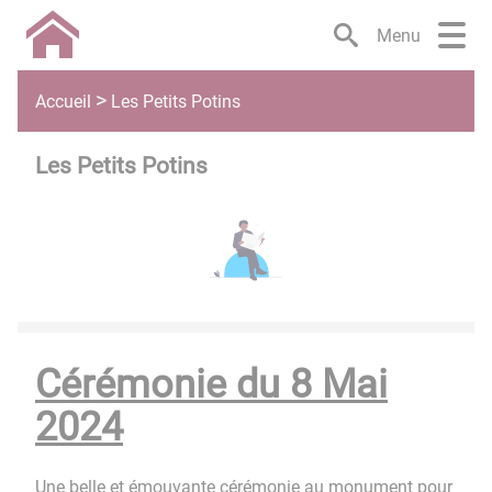
Lien
Lien
Lien
Lien
Panneau de gestion des cookies
Menu
d'accès
d'accès
d'accès
d'accès
rapide
rapide
rapide
rapide
au
au
à
au
Les Petits Potins
Accueil
menu
contenu
la
pied
principal
recherche
de
Les Petits Potins
page
Cérémonie du 8 Mai
2024
Une
​​​​​​​b
elle et émouvante cérémonie au monument pour