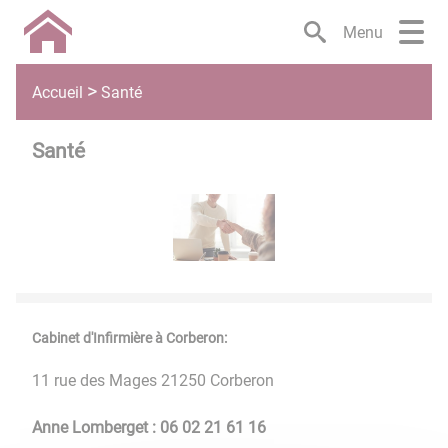
Lien
Lien
Lien
Lien
Panneau de gestion des cookies
Menu
d'accès
d'accès
d'accès
d'accès
rapide
rapide
rapide
rapide
au
au
à
au
Santé
Accueil
menu
contenu
la
pied
principal
recherche
de
Santé
page
Cabinet d'Infirmière à Corberon:
11 rue des Mages 21250 Corberon
Anne Lomberget : 06 02 21 61 16